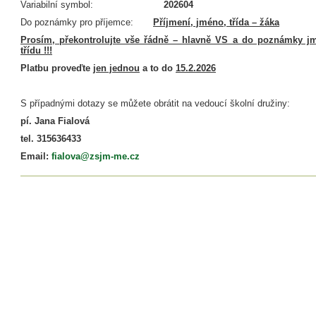
Variabilní symbol:
202604
Do poznámky pro příjemce:
Příjmení, jméno, třída – žáka
Prosím, překontrolujte vše řádně – hlavně VS a do poznámky jm
třídu !!!
Platbu proveďte
jen jednou
a to do
15.2.2026
S případnými dotazy se můžete obrátit na vedoucí školní družiny:
pí. Jana Fialová
tel. 315636433
Email:
fialova@zsjm-me.cz