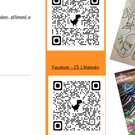
éno, příjmení a
Facebook – ZŠ J.Matiegky