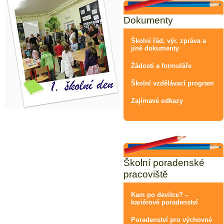
Dokumenty
Školní řád, výr. zpráva a
jiné dokumenty
Žádosti a formuláře
Školní vzdělávací program
Zajímavé odkazy
Školní poradenské
pracoviště
Kam po devítce? –
kariérové poradenství
Poradenství pro výchovné