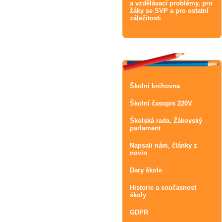
a vzdělávací problémy, pro
žáky se SVP a pro ostatní
záležitosti
Školní knihovna
Školní časopis 220V
Školská rada, Žákovský
parlament
Napsali nám, články z
novin
Dary škole
Historie a současnost
školy
GDPR