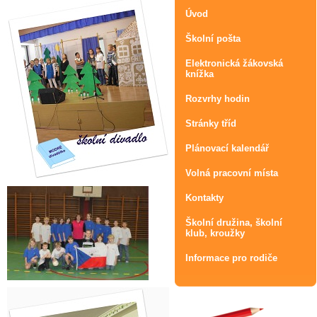
Úvod
Školní pošta
Elektronická žákovská
knížka
Rozvrhy hodin
Stránky tříd
Plánovací kalendář
Volná pracovní místa
Kontakty
Školní družina, školní
klub, kroužky
Informace pro rodiče